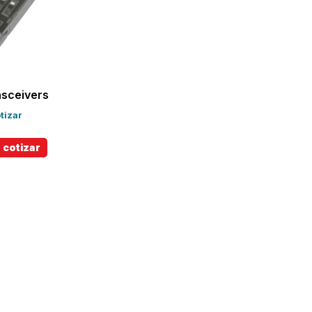
nsceivers
tizar
 cotizar