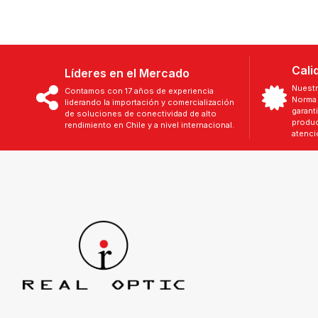
Cali
Líderes en el Mercado
Nuestr
Contamos con 17 años de experiencia
Norma 
liderando la importación y comercialización
garant
de soluciones de conectividad de alto
produc
rendimiento en Chile y a nivel internacional.
atenci