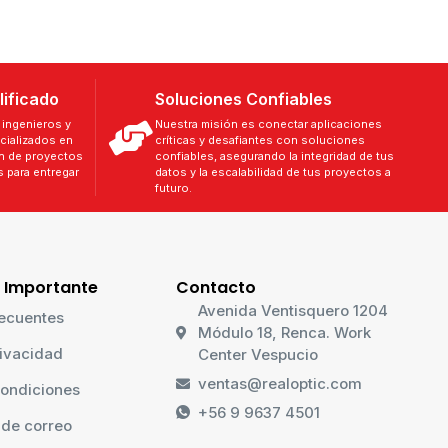
lificado
Soluciones Confiables
ingenieros y
Nuestra misión es conectar aplicaciones
cializados en
críticas y desafiantes con soluciones
ón de proyectos
confiables, asegurando la integridad de tus
 para entregar
datos y la escalabilidad de tus proyectos a
futuro.
 Importante
Contacto
Avenida Ventisquero 1204
ecuentes
Módulo 18, Renca. Work
rivacidad
Center Vespucio
ventas@realoptic.com
ondiciones
+56 9 9637 4501
 de correo