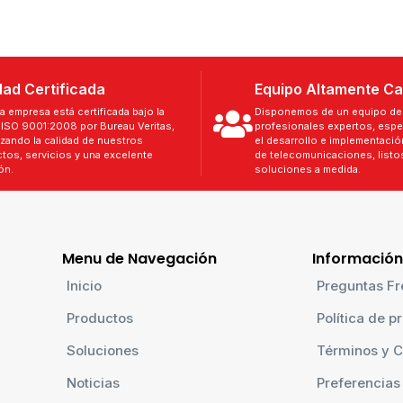
dad Certificada
Equipo Altamente Ca
a empresa está certificada bajo la
Disponemos de un equipo de 
ISO 9001:2008 por Bureau Veritas,
profesionales expertos, espe
izando la calidad de nuestros
el desarrollo e implementaci
tos, servicios y una excelente
de telecomunicaciones, listos
ón.
soluciones a medida.
Menu de Navegación
Información
Inicio
Preguntas Fr
Productos
Política de p
Soluciones
Términos y C
Noticias
Preferencias