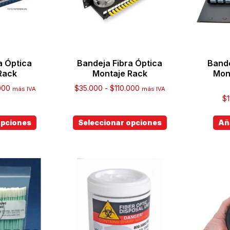
a Óptica
Bandeja Fibra Óptica
Bande
Rack
Montaje Rack
Mon
000
$
35.000
-
$
110.000
más IVA
más IVA
$
opciones
Seleccionar opciones
Aña