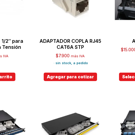
 1/2″ para
ADAPTADOR COPLA RJ45
a Tensión
CAT6A STP
$
15.00
$
7.900
s IVA
más IVA
· sin stock, a pedido
arrito
Agregar para cotizar
Selec