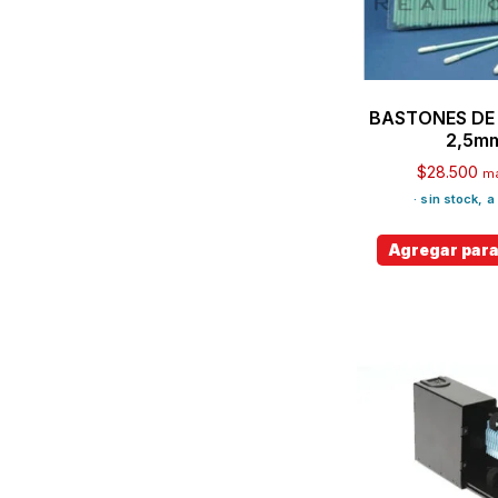
BASTONES DE 
2,5m
$
28.500
má
· sin stock, 
Agregar para