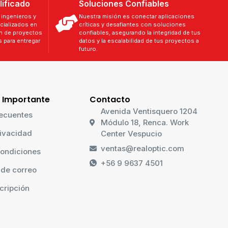
lificado
Soluciones Confiables
ingenieros y
Nuestra misión es conectar aplicaciones
cializados en
críticas y desafiantes con soluciones
ón de proyectos
confiables, asegurando la integridad de tus
 para entregar
datos y la escalabilidad de tus proyectos a
futuro.
 Importante
Contacto
Avenida Ventisquero 1204
ecuentes
Módulo 18, Renca. Work
rivacidad
Center Vespucio
ventas@realoptic.com
ondiciones
+56 9 9637 4501
 de correo
cripción