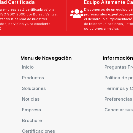
dad Certificada
Equipo Altamente Ca
a empresa está certificada bajo la
Disponemos de un equipo de 
ISO 9001:2008 por Bureau Veritas,
profesionales expertos, espe
izando la calidad de nuestros
el desarrollo e implementaci
tos, servicios y una excelente
de telecomunicaciones, listos
ón.
soluciones a medida.
Menu de Navegación
Información
Inicio
Preguntas Fr
Productos
Política de p
Soluciones
Términos y C
Noticias
Preferencias
Empresa
Cancelar sus
Brochure
Certificaciones