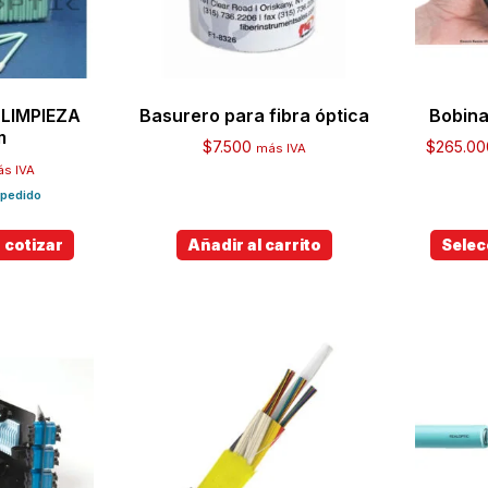
LIMPIEZA
Basurero para fibra óptica
Bobina
m
$
7.500
$
265.00
más IVA
s IVA
a pedido
 cotizar
Añadir al carrito
Selec