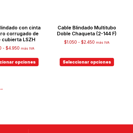
lindado con cinta
Cable Blindado Multitubo
ro corrugado de
Doble Chaqueta (2-144 F)
e cubierta LSZH
$
1.050
-
$
2.450
más IVA
0
-
$
4.950
más IVA
cionar opciones
Seleccionar opciones
→