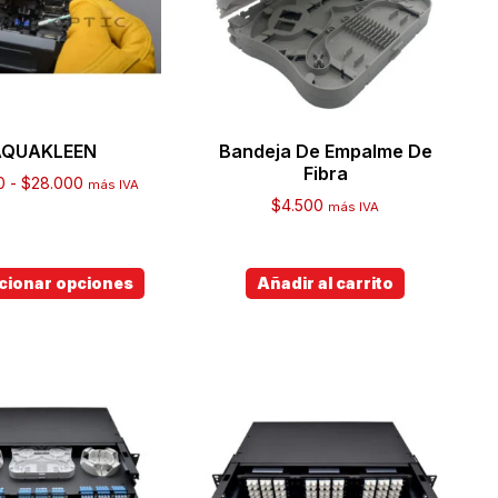
AQUAKLEEN
Bandeja De Empalme De
Fibra
0
-
$
28.000
más IVA
$
4.500
más IVA
cionar opciones
Añadir al carrito