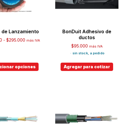
 de Lanzamiento
BonDuit Adhesivo de
ductos
0
-
$
295.000
más IVA
$
95.000
más IVA
· sin stock, a pedido
cionar opciones
Agregar para cotizar