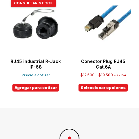
CONSULTAR STOCK
RJ45 industrial R-Jack
Conector Plug RJ45
IP-68
Cat.6A
$
12.500
-
$
19.500
Precio a cotizar
más IVA
Agregar para cotizar
Seleccionar opciones