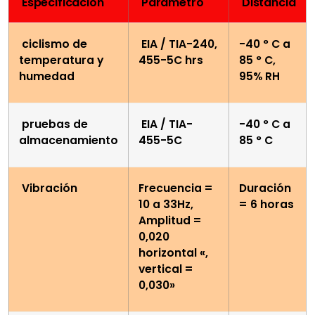
Especificación
Parámetro
Distancia
ciclismo de
EIA / TIA-240,
-40 ° C a
temperatura y
455-5C ​​hrs
85 ° C,
humedad
95% RH
pruebas de
EIA / TIA-
-40 ° C a
almacenamiento
455-5C
85 ° C
Vibración
Frecuencia =
Duración
10 a 33Hz,
= 6 horas
Amplitud =
0,020
horizontal «,
vertical =
0,030»