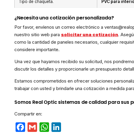
Tipo de chaqueta.
PVC para interi
¿Necesita una cotización personalizada?
Por favor, envíenos un correo electrónico a ventas@realop
nuestro sitio web para
solicitar una cotización
. Asegú
como la cantidad de paneles necesarios, cualquier requisi
considere importante.
Una vez que hayamos recibido su solicitud, nos pondremo
discutir los detalles y proporcionarle un presupuesto det
Estamos comprometidos en ofrecer soluciones personaliz
trabajar con usted y brindarle una cotización a medida par
Somos Real Optic sistemas de calidad para sus pr
Compartir en:
Facebook
Gmail
WhatsApp
LinkedIn