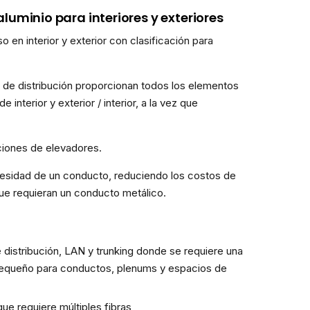
luminio para interiores y exteriores
 en interior y exterior con clasificación para
s de distribución proporcionan todos los elementos
nterior y exterior / interior, a la vez que
aciones de elevadores.
cesidad de un conducto, reduciendo los costos de
que requieran un conducto metálico.
e distribución, LAN y trunking donde se requiere una
o pequeño para conductos, plenums y espacios de
ue requiere múltiples fibras