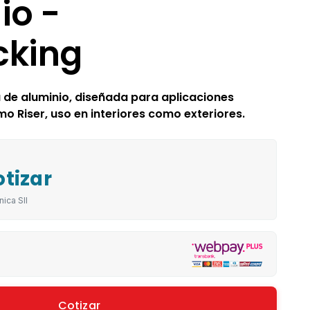
io -
cking
e aluminio, diseñada para aplicaciones
mo Riser, uso en interiores como exteriores.
otizar
nica SII
Cotizar