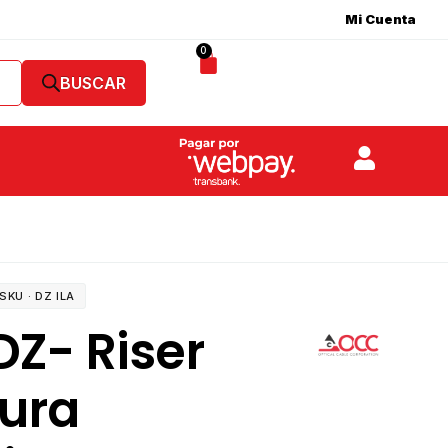
Mi Cuenta
0
SKU ·
DZ ILA
DZ- Riser
ura