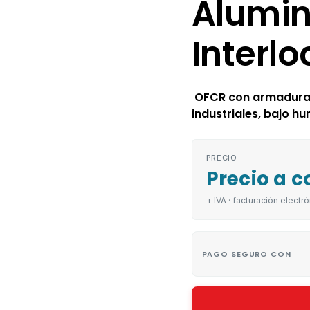
Alumin
Interlo
OFCR con armadura d
industriales, bajo hu
PRECIO
Precio a c
+ IVA · facturación electró
PAGO SEGURO CON