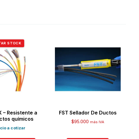
TAR STOCK
X – Resistente a
FST Sellador De Ductos
ctos químicos
$
95.000
más IVA
cio a cotizar