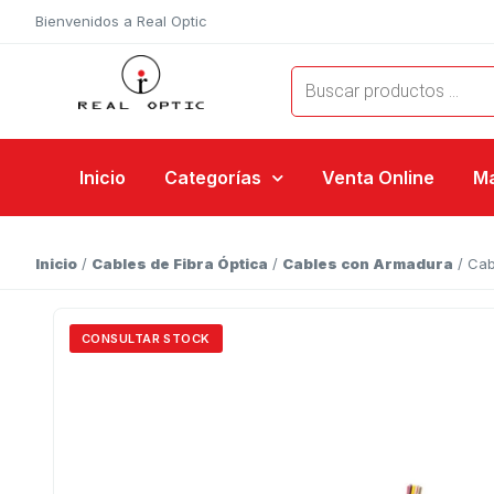
Bienvenidos a Real Optic
Inicio
Categorías
Venta Online
M
Inicio
/
Cables de Fibra Óptica
/
Cables con Armadura
/ Cab
CONSULTAR STOCK