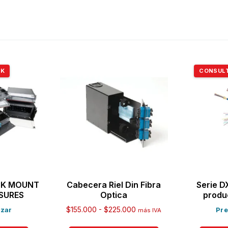
CK
CONSUL
ACK MOUNT
Cabecera Riel Din Fibra
Serie D
SURES
Optica
produ
$
155.000
-
$
225.000
izar
Pre
más IVA