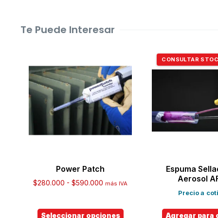
Te Puede Interesar
CONSULTAR STO
Power Patch
Espuma Sella
Aerosol A
$
280.000
-
$
590.000
más IVA
Precio a cot
Seleccionar opciones
Agregar para 