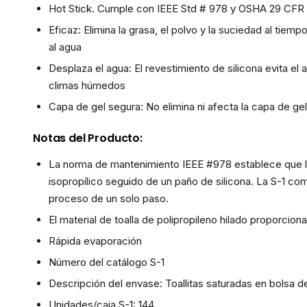
Hot Stick. Cumple con IEEE Std # 978 y OSHA 29 CFR 
Eficaz: Elimina la grasa, el polvo y la suciedad al tiem
al agua
Desplaza el agua: El revestimiento de silicona evita el
climas húmedos
Capa de gel segura: No elimina ni afecta la capa de gel
Notas del Producto:
La norma de mantenimiento IEEE #978 establece que la
isopropílico seguido de un paño de silicona. La S-1 com
proceso de un solo paso.
El material de toalla de polipropileno hilado proporcion
Rápida evaporación
Número del catálogo S-1
Descripción del envase: Toallitas saturadas en bolsa de
Unidades/caja S-1: 144