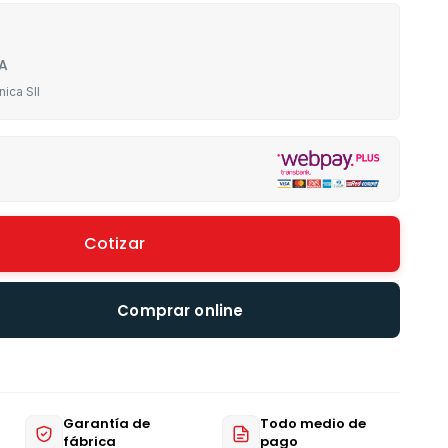
A
nica SII
Cotizar
Comprar online
Garantía de
Todo medio de
fábrica
pago