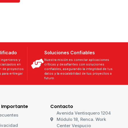
lificado
Soluciones Confiables
ingenieros y
Nuestra misión es conectar aplicaciones
cializados en
críticas y desafiantes con soluciones
ón de proyectos
confiables, asegurando la integridad de tus
 para entregar
datos y la escalabilidad de tus proyectos a
futuro.
 Importante
Contacto
Avenida Ventisquero 1204
ecuentes
Módulo 18, Renca. Work
rivacidad
Center Vespucio