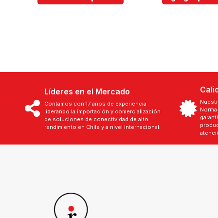
Cali
Líderes en el Mercado
Nuestr
Contamos con 17 años de experiencia
Norma 
liderando la importación y comercialización
garant
de soluciones de conectividad de alto
produc
rendimiento en Chile y a nivel internacional.
atenci