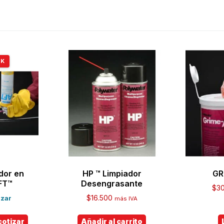
CK
dor en
HP ™ Limpiador
GR
FT™
Desengrasante
$
3
$
16.500
izar
más IVA
cotizar
Añadir al carrito