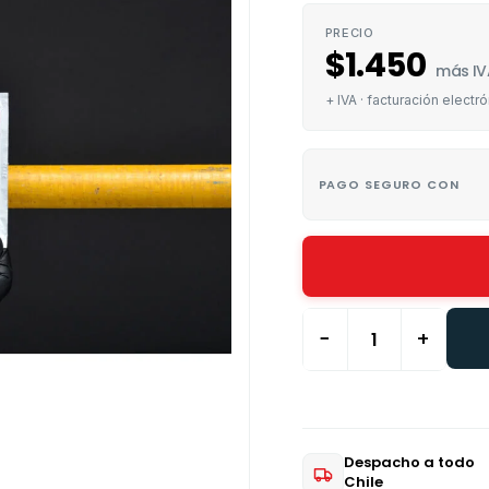
PRECIO
$
1.450
más IV
+ IVA · facturación electró
PAGO SEGURO CON
−
+
Despacho a todo
Chile