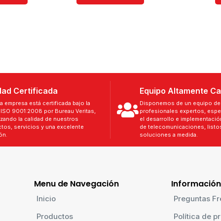
dad Certificada
Equipo Altamente Ca
a empresa está certificada bajo la
Disponemos de un equipo de 
ISO 9001:2008 por Bureau Veritas,
profesionales expertos, espe
izando la calidad de nuestros
el desarrollo e implementaci
tos, servicios y una excelente
de telecomunicaciones, listos
ón.
soluciones a medida.
Menu de Navegación
Información
Inicio
Preguntas Fr
Productos
Política de p