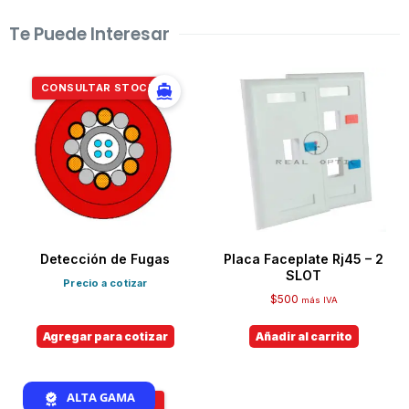
Te Puede Interesar
CONSULTAR STOCK
Detección de Fugas
Placa Faceplate Rj45 – 2
SLOT
Precio a cotizar
$
500
más IVA
Agregar para cotizar
Añadir al carrito
ALTA GAMA
CONSULTAR STOCK