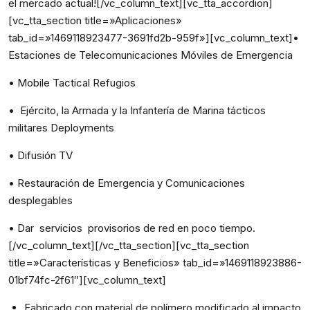
el mercado actual![/vc_column_text][vc_tta_accordion]
[vc_tta_section title=»Aplicaciones»
tab_id=»1469118923477-3691fd2b-959f»][vc_column_text]•
Estaciones de Telecomunicaciones Móviles de Emergencia
• Mobile Tactical Refugios
• Ejército, la Armada y la Infantería de Marina tácticos
militares Deployments
• Difusión TV
• Restauración de Emergencia y Comunicaciones
desplegables
• Dar servicios provisorios de red en poco tiempo.
[/vc_column_text][/vc_tta_section][vc_tta_section
title=»Características y Beneficios» tab_id=»1469118923886-
01bf74fc-2f61″][vc_column_text]
Fabricado con material de polímero modificado al impacto