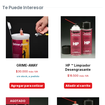
Te Puede Interesar
GRIME-AWAY
HP ™ Limpiador
Desengrasante
$
30.000
más IVA
$
16.500
más IVA
· sin stock, a pedido
Agregar para cotizar
Añadir al carrito
AGOTADO