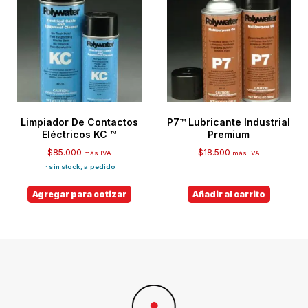
Limpiador De Contactos
P7™ Lubricante Industrial
Eléctricos KC ™
Premium
$
85.000
$
18.500
más IVA
más IVA
· sin stock, a pedido
Agregar para cotizar
Añadir al carrito