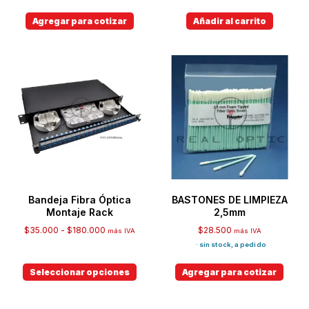
Agregar para cotizar
Añadir al carrito
Bandeja Fibra Óptica
BASTONES DE LIMPIEZA
Montaje Rack
2,5mm
$
35.000
-
$
180.000
$
28.500
más IVA
más IVA
· sin stock, a pedido
Seleccionar opciones
Agregar para cotizar