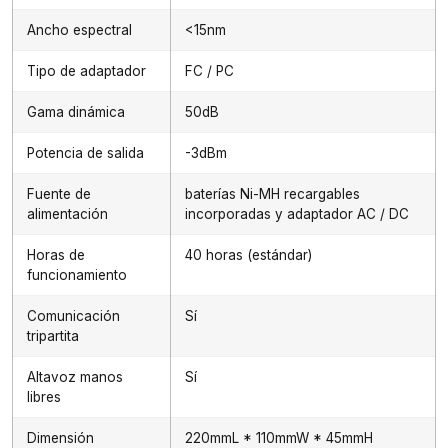
Ancho espectral
<15nm
Tipo de adaptador
FC / PC
Gama dinámica
50dB
Potencia de salida
-3dBm
Fuente de
baterías Ni-MH recargables
alimentación
incorporadas y adaptador AC / DC
Horas de
40 horas (estándar)
funcionamiento
Comunicación
Sí
tripartita
Altavoz manos
Sí
libres
Dimensión
220mmL * 110mmW * 45mmH