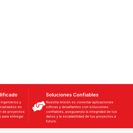
lificado
Soluciones Confiables
ingenieros y
Nuestra misión es conectar aplicaciones
cializados en
críticas y desafiantes con soluciones
ón de proyectos
confiables, asegurando la integridad de tus
 para entregar
datos y la escalabilidad de tus proyectos a
futuro.