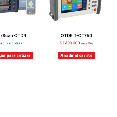
exScan OTDR
OTDR T-OT750
$
3.490.000
ecio a cotizar
más IVA
ar para cotizar
Añadir al carrito