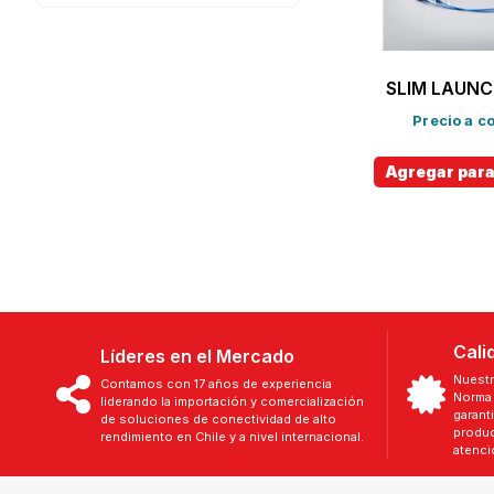
SLIM LAUNC
Precio a co
Agregar para
Cali
Líderes en el Mercado
Nuestr
Contamos con 17 años de experiencia
Norma 
liderando la importación y comercialización
garant
de soluciones de conectividad de alto
produc
rendimiento en Chile y a nivel internacional.
atenci