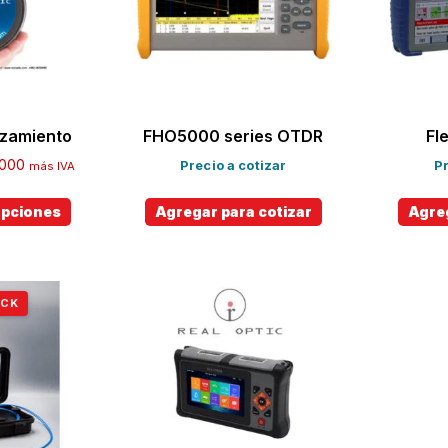
nzamiento
FHO5000 series OTDR
Fl
.000
Precio a cotizar
Pr
más IVA
opciones
Agregar para cotizar
Agreg
OCK