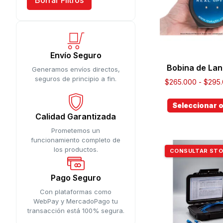
Borrar Filtros
Envío Seguro
Bobina de La
Generamos envíos directos,
seguros de principio a fin.
$
265.000
-
$
295
Seleccionar 
Calidad Garantizada
Prometemos un
funcionamiento completo de
los productos.
CONSULTAR ST
Pago Seguro
Con plataformas como
WebPay y MercadoPago tu
transacción está 100% segura.