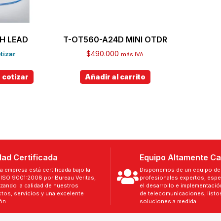
H LEAD
T-OT560-A24D MINI OTDR
$
490.000
tizar
más IVA
 cotizar
Añadir al carrito
dad Certificada
Equipo Altamente Ca
a empresa está certificada bajo la
Disponemos de un equipo de 
ISO 9001:2008 por Bureau Veritas,
profesionales expertos, espe
izando la calidad de nuestros
el desarrollo e implementaci
tos, servicios y una excelente
de telecomunicaciones, listos
ón.
soluciones a medida.