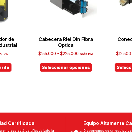
dor de
Cabecera Riel Din Fibra
Conec
dustrial
Optica
$
155.000
-
$
225.000
$
12.500
s IVA
más IVA
rrito
Seleccionar opciones
Selecc
dad Certificada
Equipo Altamente Ca
a empresa está certificada bajo la
Disponemos de un equipo de 