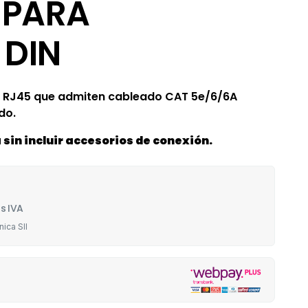
 PARA
 DIN
t RJ45 que admiten cableado CAT 5e/6/6A
do.
 sin incluir accesorios de conexión.
s IVA
nica SII