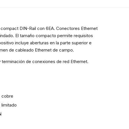
ón compact DIN-Rail con 6EA. Conectores Ethernet
indado. El tamaño compacto permite requisitos
sitivo incluye aberturas en la parte superior e
lumen de cableado Ethernet de campo.
y terminación de conexiones de red Ethernet.
e cobre
limitado
N