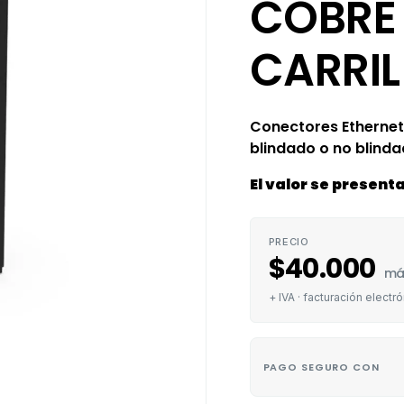
COBRE
CARRIL
Conectores Etherne
blindado o no blinda
El valor se presenta
PRECIO
$
40.000
má
+ IVA · facturación electró
PAGO SEGURO CON