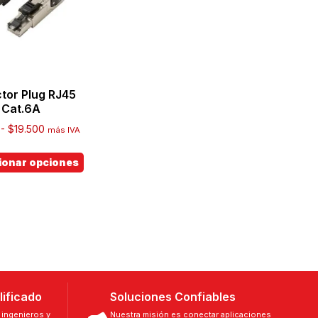
tor Plug RJ45
Cat.6A
-
$
19.500
más IVA
ionar opciones
lificado
Soluciones Confiables
ingenieros y
Nuestra misión es conectar aplicaciones