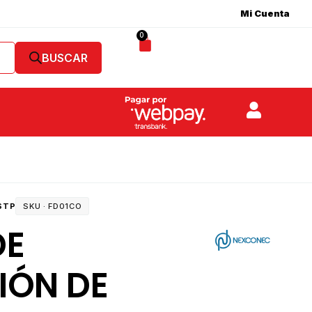
Mi Cuenta
0
STP
SKU ·
FD01CO
DE
IÓN DE