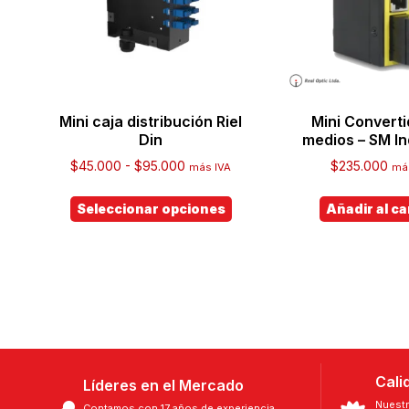
Mini caja distribución Riel
Mini Converti
Din
medios – SM In
$
45.000
-
$
95.000
$
235.000
más IVA
má
Seleccionar opciones
Añadir al ca
Cali
Líderes en el Mercado
Nuestr
Contamos con 17 años de experiencia